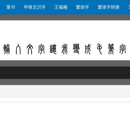
篆书
甲骨文识字
王福庵
繁体字
繁体字转换